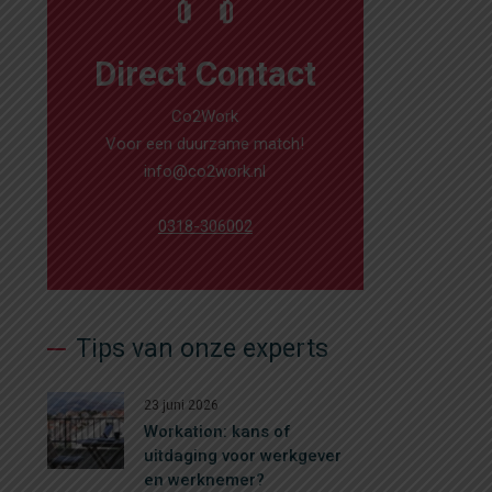
Direct Contact
Co2Work
Voor een duurzame match!
info@co2work.nl
0318-306002
Tips van onze experts
23 juni 2026
Workation: kans of
uitdaging voor werkgever
en werknemer?