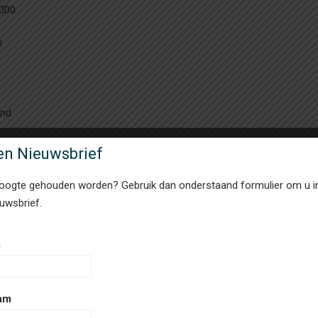
9000
V
and
ven Nieuwsbrief
hoogte gehouden worden? Gebruik dan onderstaand formulier om u in
uwsbrief.
m
am