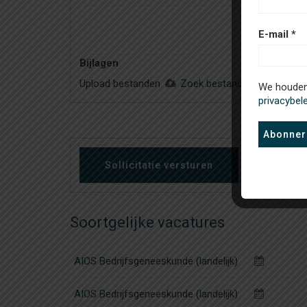
E-mail
*
Bijlagen
Upload bestanden
Zoek bestand
We houden 
privacybel
Soortgelijke vacatures
AIOS Bedrijfsgeneeskunde (landelijk)
AIOS Bedrijfsgeneeskunde (landelijk)