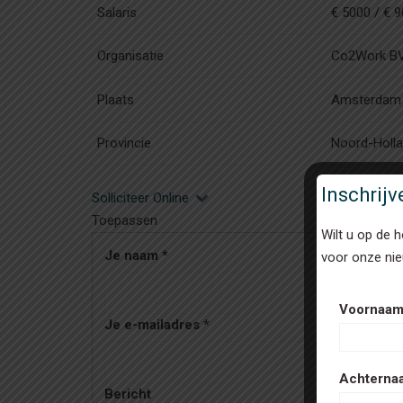
Salaris
€ 5000 / € 
Organisatie
Co2Work B
Plaats
Amsterdam
Provincie
Noord-Holl
Inschrij
Solliciteer Online
Toepassen
Wilt u op de 
Je naam
*
voor onze nie
Voornaa
Je e-mailadres
*
Achterna
Bericht