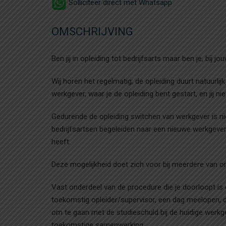
Solliciteer direct met Whatsapp
OMSCHRIJVING
Ben jij in opleiding tot bedrijfsarts maar ben je, bij 
Wij horen het regelmatig; de opleiding duurt natuurl
werkgever, waar je de opleiding bent gestart, en jij 
Gedurende de opleiding switchen van werkgever is nie
bedrijfsartsen begeleiden naar een nieuwe werkgever, 
heeft.
Deze mogelijkheid doet zich voor bij meerdere van o
Vast onderdeel van de procedure die je doorloopt is e
toekomstig opleider/supervisor, een dag meelopen, d
om te gaan met de studieschuld bij de huidige werkgev
toekomstige samenwerking.