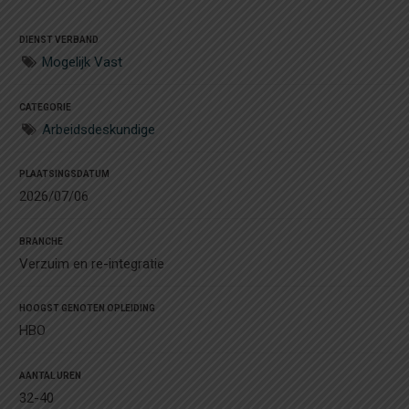
DIENST VERBAND
Mogelijk Vast
CATEGORIE
Arbeidsdeskundige
PLAATSINGSDATUM
2026/07/06
BRANCHE
Verzuim en re-integratie
HOOGST GENOTEN OPLEIDING
HBO
AANTAL UREN
32-40