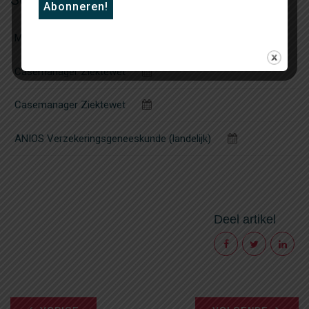
Medisch Adviseur (24-40 uur)
Casemanager Ziektewet
Casemanager Ziektewet
ANIOS Verzekeringsgeneeskunde (landelijk)
Deel artikel