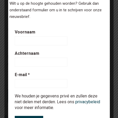
Wilt u op de hoogte gehouden worden? Gebruik dan
Je e-mailadres
*
onderstaand formulier om u in te schrijven voor onze
nieuwsbrief.
Bericht
Voornaam
Achternaam
Bijlagen
Upload bestanden
Zoek bestand
E-mail
*
We houden je gegevens privé en zullen deze
niet delen met derden. Lees ons
privacybeleid
voor meer informatie.
Soortgelijke vacatures