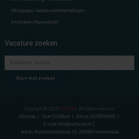
Whitepaper salarisonderhandelingen
Inschrijven Nieuwsbrief
Vacature zoeken
Copyright © 2019
Co2Work
. All rights reserved.
Sitemap
Over Co2Work
Bel op: 0318306002
E-mail: info@co2work.nl
Adres: Rozenbottelstraat 15, 3903BH Veenendaal