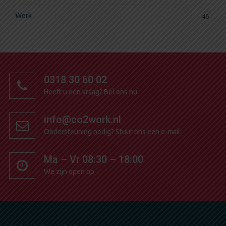
Werk
46
0318 30 60 02
Heeft u een vraag?
Bel ons nu
info@co2work.nl
Ondersteuning nodig?
Stuur ons een e-mail
Ma – Vr 08:30 – 18:00
We zijn open op