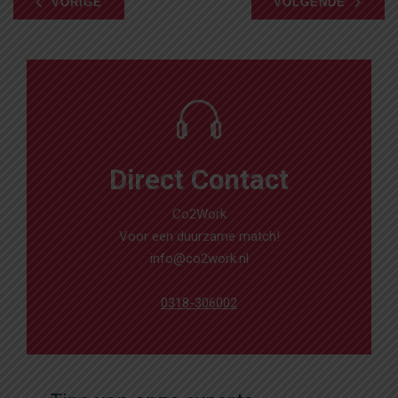
VORIGE
VOLGENDE
Direct Contact
Co2Work
Voor een duurzame match!
info@co2work.nl
0318-306002