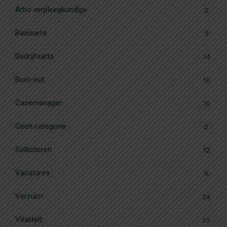
Arbo verpleegkundige
2
Basisarts
5
Bedrijfsarts
14
Burn-out
10
Casemanager
10
Geen categorie
2
Solliciteren
12
Vacatures
6
Verzuim
24
Vitaliteit
25