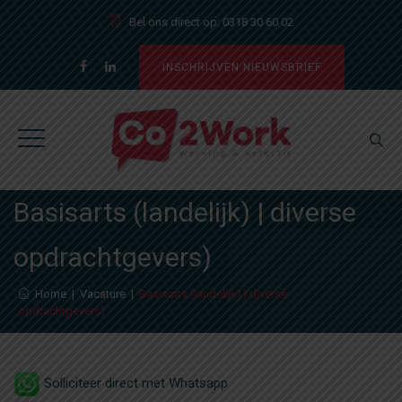
Bel ons direct op:
0318 30 60 02
INSCHRIJVEN NIEUWSBRIEF
Basisarts (landelijk) | diverse
opdrachtgevers)
Home
|
Vacature
|
Basisarts (landelijk) | diverse
opdrachtgevers)
Solliciteer direct met Whatsapp