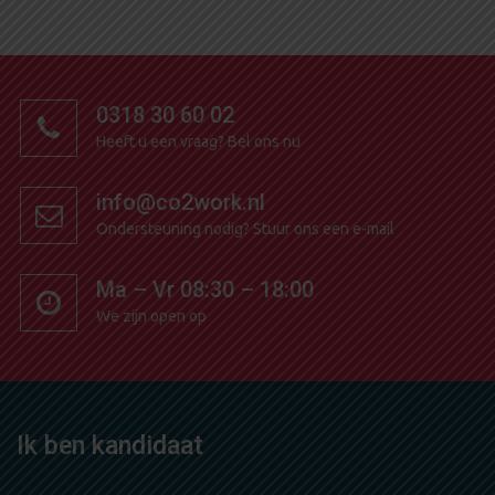
0318 30 60 02
Heeft u een vraag?
Bel ons nu
info@co2work.nl
Ondersteuning nodig?
Stuur ons een e-mail
Ma – Vr 08:30 – 18:00
We zijn open op
Ik ben kandidaat