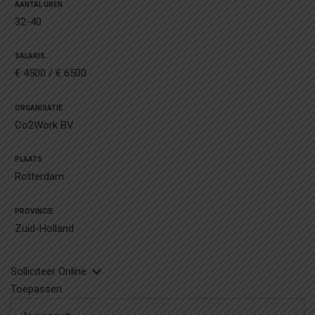
AANTAL UREN
32-40
SALARIS
€ 4500 / € 6500
ORGANISATIE
Co2Work BV
PLAATS
Rotterdam
PROVINCIE
Zuid-Holland
Solliciteer Online
Toepassen