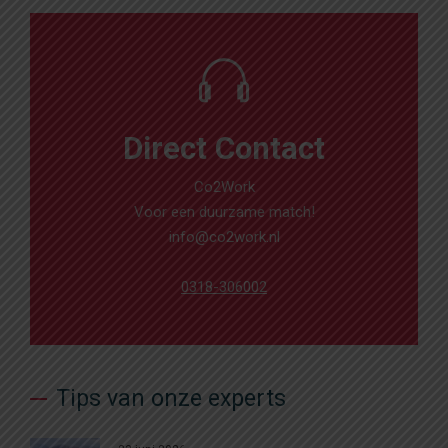
Direct Contact
Co2Work
Voor een duurzame match!
info@co2work.nl
0318-306002
Tips van onze experts