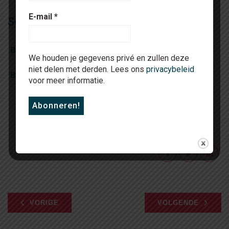
E-mail
*
Soortgelijke vacatures
Basisarts (landelijk) | diverse opdrachtgevers)
We houden je gegevens privé en zullen deze
niet delen met derden. Lees ons
privacybeleid
Basisarts (landelijk) | diverse opdrachtgevers)
voor meer informatie.
Deel artikel
VORIGE
VOLGENDE