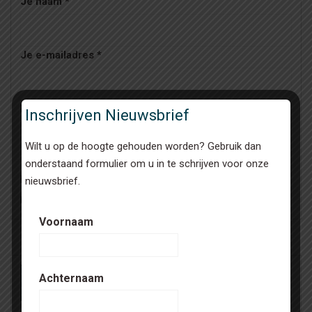
Je naam
*
Je e-mailadres
*
Bericht
Inschrijven Nieuwsbrief
Wilt u op de hoogte gehouden worden? Gebruik dan
onderstaand formulier om u in te schrijven voor onze
Bijlagen
nieuwsbrief.
Upload bestanden
Zoek bestand
Voornaam
Achternaam