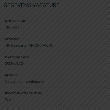
GEGEVENS VACATURE
DIENST VERBAND
Vast
CATEGORIE
Basisarts (ANIOS / AIOS)
PLAATSINGSDATUM
2026/01/26
BRANCHE
Verzuim en re-integratie
HOOGST GENOTEN OPLEIDING
WO