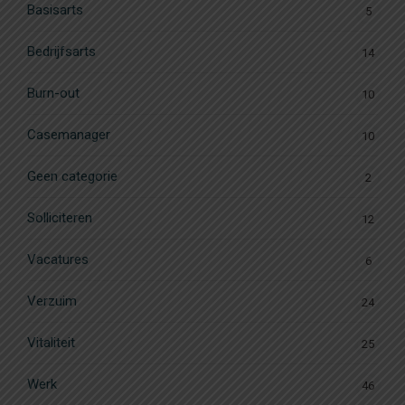
Basisarts
5
Bedrijfsarts
14
Burn-out
10
Casemanager
10
Geen categorie
2
Solliciteren
12
Vacatures
6
Verzuim
24
Vitaliteit
25
Werk
46