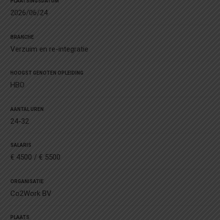
PLAATSINGSDATUM
2026/06/24
BRANCHE
Verzuim en re-integratie
HOOGST GENOTEN OPLEIDING
HBO
AANTAL UREN
24-32
SALARIS
€ 4500 / € 5500
ORGANISATIE
Co2Work BV
PLAATS