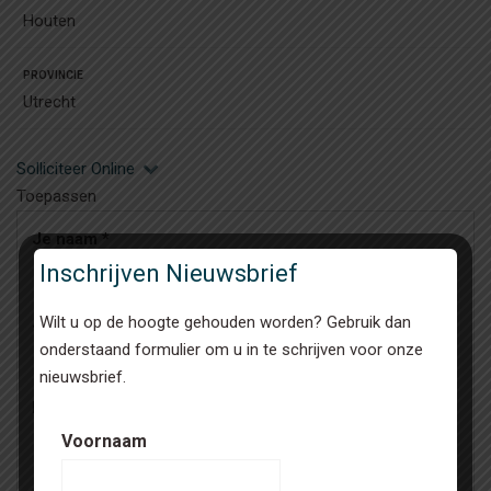
Houten
PROVINCIE
Utrecht
Solliciteer Online
Toepassen
Je naam
*
Inschrijven Nieuwsbrief
Wilt u op de hoogte gehouden worden? Gebruik dan
Je e-mailadres
*
onderstaand formulier om u in te schrijven voor onze
nieuwsbrief.
Bericht
Voornaam