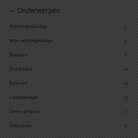
Onderwerpen
Arbeidsdeskundige
2
Arbo verpleegkundige
2
Basisarts
5
Bedrijfsarts
14
Burn-out
10
Casemanager
10
Geen categorie
2
Solliciteren
12