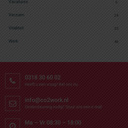
Vacatures
6
Verzuim
24
Vitaliteit
25
Werk
46
0318 30 60 02
Heeft u een vraag?
Bel ons nu
info@co2work.nl
Ondersteuning nodig?
Stuur ons een e-mail
Ma – Vr 08:30 – 18:00