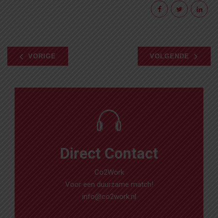
VORIGE
VOLGENDE
Direct Contact
Co2Work
Voor een duurzame match!
info@co2work.nl