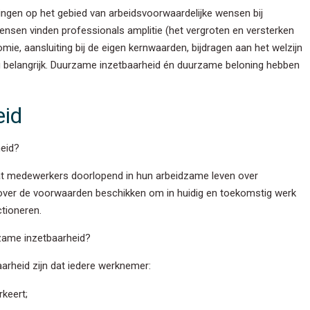
lingen op het gebied van arbeidsvoorwaardelijke wensen bij
nsen vinden professionals amplitie (het vergroten en versterken
e, aansluiting bij de eigen kernwaarden, bijdragen aan het welzijn
 belangrijk. Duurzame inzetbaarheid én duurzame beloning hebben
eid
eid?
t medewerkers doorlopend in hun arbeidzame leven over
 over de voorwaarden beschikken om in huidig en toekomstig werk
ctioneren.
zame inzetbaarheid?
arheid zijn dat iedere werknemer:
rkeert;