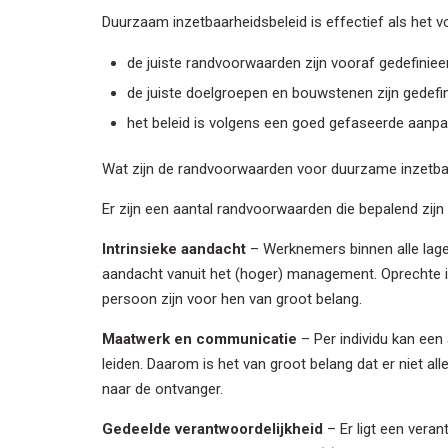
Duurzaam inzetbaarheidsbeleid is effectief als het 
de juiste randvoorwaarden zijn vooraf gedefiniee
de juiste doelgroepen en bouwstenen zijn gedefin
het beleid is volgens een goed gefaseerde aanpa
Wat zijn de randvoorwaarden voor duurzame inzetba
Er zijn een aantal randvoorwaarden die bepalend zij
Inschrij
Intrinsieke aandacht
– Werknemers binnen alle lage
Wilt u op de 
aandacht vanuit het (hoger) management. Oprechte int
voor onze nie
persoon zijn voor hen van groot belang.
Maatwerk en communicatie
– Per individu kan een
Voornaa
leiden. Daarom is het van groot belang dat er niet a
naar de ontvanger.
Achterna
Gedeelde verantwoordelijkheid
– Er ligt een veran