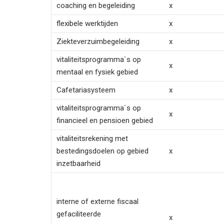
coaching en begeleiding
x
flexibele werktijden
x
Ziekteverzuimbegeleiding
x
vitaliteitsprogramma`s op
x
mentaal en fysiek gebied
Cafetariasysteem
x
vitaliteitsprogramma`s op
x
financieel en pensioen gebied
vitaliteitsrekening met
bestedingsdoelen op gebied
x
inzetbaarheid
interne of externe fiscaal
gefaciliteerde
x