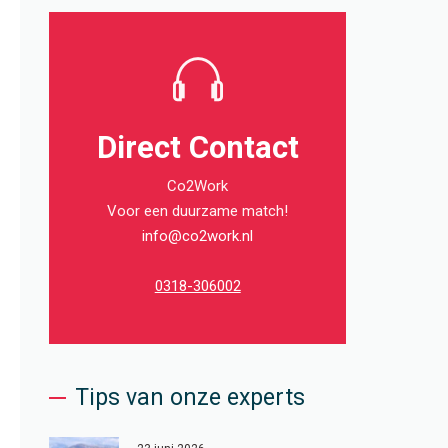
Direct Contact
Co2Work
Voor een duurzame match!
info@co2work.nl
0318-306002
Tips van onze experts