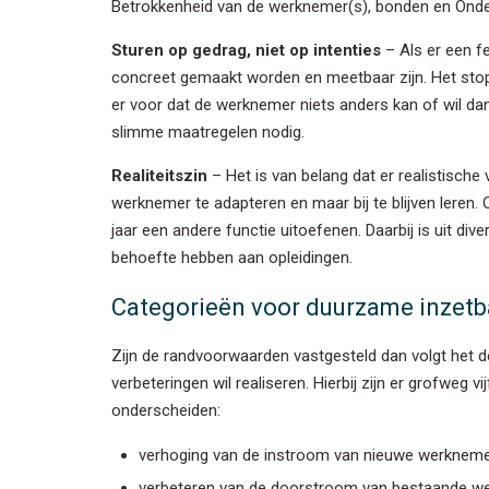
Betrokkenheid van de werknemer(s), bonden en Onde
Sturen op gedrag, niet op intenties
– Als er een fe
E-mail
*
concreet gemaakt worden en meetbaar zijn. Het stopt
er voor dat de werknemer niets anders kan of wil dan
slimme maatregelen nodig.
We houden 
privacybel
Realiteitszin
– Het is van belang dat er realistisch
werknemer te adapteren en maar bij te blijven leren
jaar een andere functie uitoefenen. Daarbij is uit 
behoefte hebben aan opleidingen.
Categorieën voor duurzame inzetb
Zijn de randvoorwaarden vastgesteld dan volgt het 
verbeteringen wil realiseren. Hierbij zijn er grofweg
onderscheiden:
verhoging van de instroom van nieuwe werkneme
verbeteren van de doorstroom van bestaande w