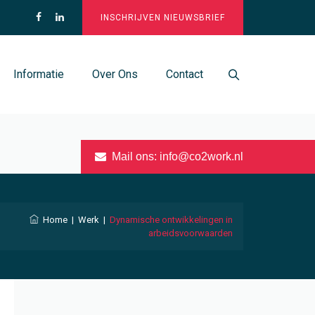
INSCHRIJVEN NIEUWSBRIEF
Informatie
Over Ons
Contact
Mail ons:
info@co2work.nl
Home
|
Werk
|
Dynamische ontwikkelingen in
arbeidsvoorwaarden