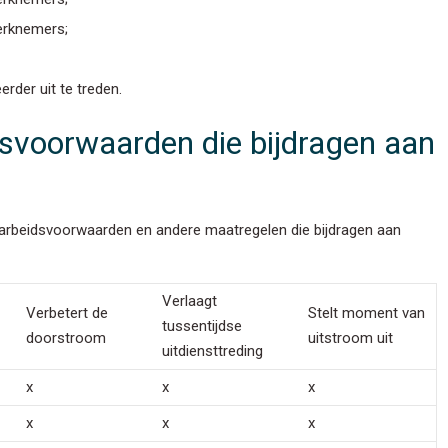
werknemers;
rder uit te treden.
dsvoorwaarden die bijdragen aan
e arbeidsvoorwaarden en andere maatregelen die bijdragen aan
Verlaagt
Verbetert de
Stelt moment van
tussentijdse
doorstroom
uitstroom uit
uitdiensttreding
x
x
x
x
x
x