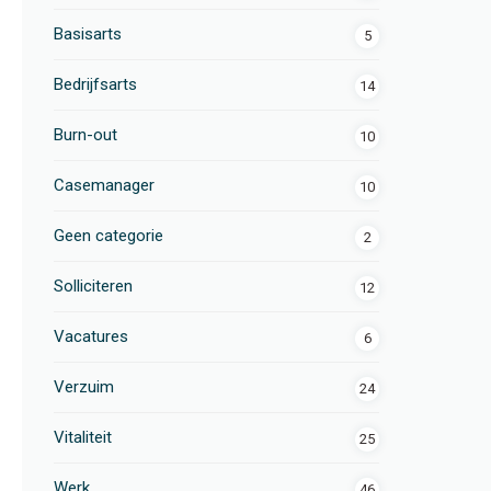
Basisarts
5
Bedrijfsarts
14
Burn-out
10
Casemanager
10
Geen categorie
2
Solliciteren
12
Vacatures
6
Verzuim
24
Vitaliteit
25
Werk
46