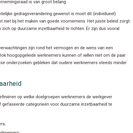
rnemingsraad is van groot belang.
itelijke gedragsverandering gewenst is moet dit (individueel)
 niet bij het maken van goede voornemens. Het juiste beleid zorgt
 zich op duurzame inzetbaarheid te richten. Er zijn dus vooral
je gegevens privé en zullen deze niet delen met derden. Lees ons
eid
voor meer informatie.
e verwachtingen zijn rond het vermogen en de wens van een
. Ook hoogopgeleide werknemers kunnen of willen niet om de paar
diverse onderzoeken gebleken dat oudere werknemers steeds minder
aarheid
definiëren op welke doelgroepen werknemers de werkgever
 vijf gefaseerde categorieën voor duurzame inzetbaarheid te
rs;
erknemers;