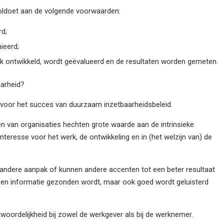
voldoet aan de volgende voorwaarden:
rd;
ieerd;
k ontwikkeld, wordt geëvalueerd en de resultaten worden gemeten.
arheid?
n voor het succes van duurzaam inzetbaarheidsbeleid.
ven Nieuwsbrief
n van organisaties hechten grote waarde aan de intrinsieke
hoogte gehouden worden? Gebruik dan onderstaand formulier om u in
eresse voor het werk, de ontwikkeling en in (het welzijn van) de
uwsbrief.
 andere aanpak of kunnen andere accenten tot een beter resultaat
m
lleen informatie gezonden wordt, maar ook goed wordt geluisterd
am
twoordelijkheid bij zowel de werkgever als bij de werknemer.