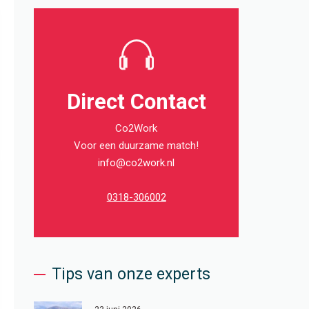
Direct Contact
Co2Work
Voor een duurzame match!
info@co2work.nl
0318-306002
Tips van onze experts