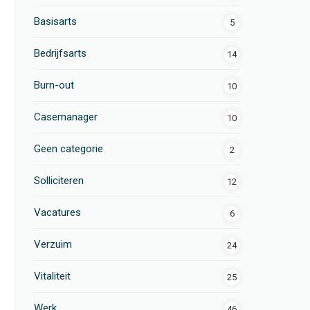
Basisarts
5
Bedrijfsarts
14
Burn-out
10
Casemanager
10
Geen categorie
2
Solliciteren
12
Vacatures
6
Verzuim
24
Vitaliteit
25
Werk
46