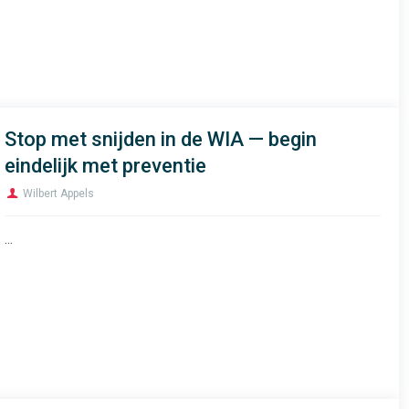
Stop met snijden in de WIA — begin
eindelijk met preventie
Wilbert Appels
...
Inschrijven Nieuwsbrief
Wilt u op de hoogte gehouden worden? Gebruik dan onderstaand
formulier om u in te schrijven voor onze nieuwsbrief.