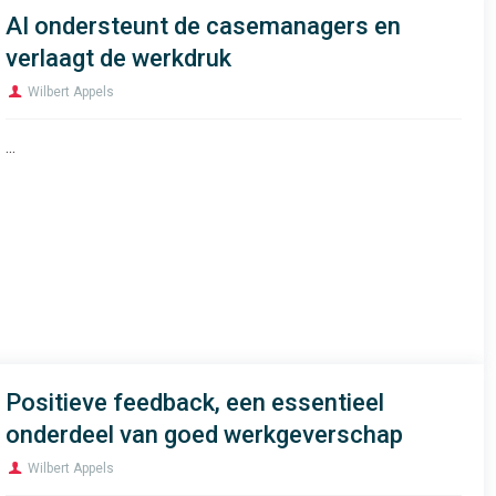
AI ondersteunt de casemanagers en
Voornaam
verlaagt de werkdruk
Wilbert Appels
Achternaam
...
E-mail
*
We houden je gegevens privé en zullen deze niet delen met
derden. Lees ons
privacybeleid
voor meer informatie.
Positieve feedback, een essentieel
onderdeel van goed werkgeverschap
Wilbert Appels