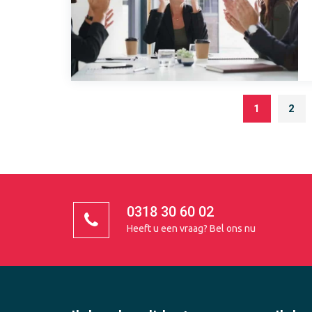
1
2
0318 30 60 02
Heeft u een vraag?
Bel ons nu