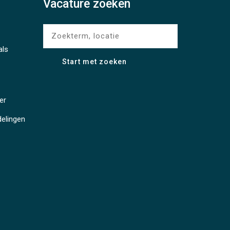
Vacature zoeken
als
er
delingen