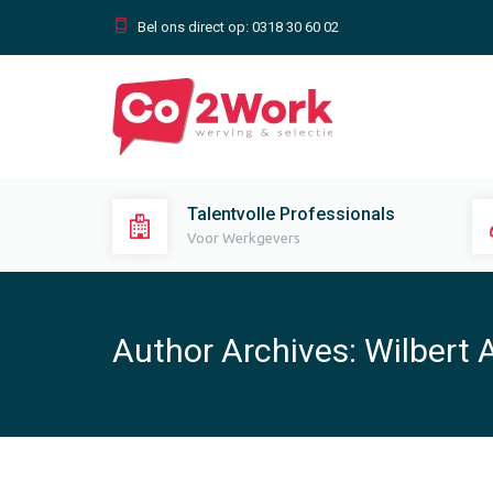
Bel ons direct op:
0318 30 60 02
Talentvolle Professionals
Voor Werkgevers
Author Archives:
Wilbert 