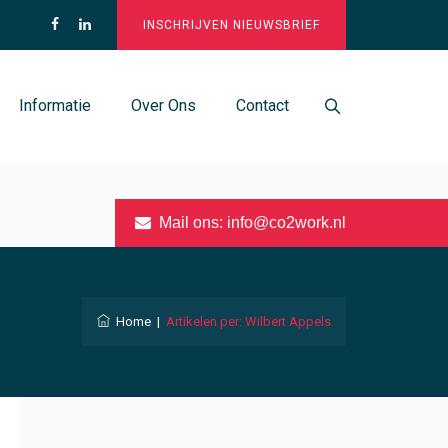
INSCHRIJVEN NIEUWSBRIEF
Informatie
Over Ons
Contact
Mail ons:
info@co2work.nl
Home
|
Artikelen per: Wilbert Appels