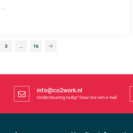
...
3
…
16
info@co2work.nl
Ondersteuning nodig?
Stuur ons een e-mail