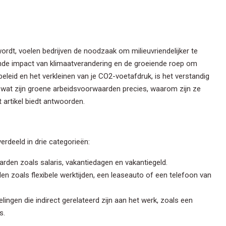
wordt, voelen bedrijven de noodzaak om milieuvriendelijker te
rende impact van klimaatverandering en de groeiende roep om
eleid en het verkleinen van je CO2-voetafdruk, is het verstandig
at zijn groene arbeidsvoorwaarden precies, waarom zijn ze
it artikel biedt antwoorden.
deeld in drie categorieën:
rden zoals salaris, vakantiedagen en vakantiegeld.
len zoals flexibele werktijden, een leaseauto of een telefoon van
elingen die indirect gerelateerd zijn aan het werk, zoals een
s.