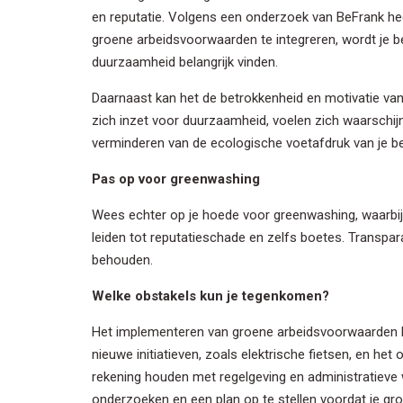
en reputatie. Volgens een onderzoek van BeFrank h
groene arbeidsvoorwaarden te integreren, wordt je bed
duurzaamheid belangrijk vinden.
Daarnaast kan het de betrokkenheid en motivatie va
zich inzet voor duurzaamheid, voelen zich waarschijn
verminderen van de ecologische voetafdruk van je be
Inschrij
Pas op voor greenwashing
Wilt u op de 
Wees echter op je hoede voor greenwashing, waarbij b
voor onze nie
leiden tot reputatieschade en zelfs boetes. Transpa
behouden.
Voornaa
Welke obstakels kun je tegenkomen?
Het implementeren van groene arbeidsvoorwaarden ka
Achterna
nieuwe initiatieven, zoals elektrische fietsen, en 
rekening houden met regelgeving en administratieve
onderzoeken en een plan op te stellen voordat je g