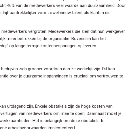
echt 46% van de medewerkers veel waarde aan duurzaamheid. Door
rijf aantrekkelijker voor zowel nieuw talent als klanten die
n medewerkers vergroten. Medewerkers die zien dat hun werkgever
lijk meer betrokken bij de organisatie. Bovendien kan het
drijf op lange termijn kostenbesparingen opleveren.
ven Nieuwsbrief
hoogte gehouden worden? Gebruik dan onderstaand formulier om u in
edrijven zich groener voordoen dan ze werkelijk zijn. Dit kan
uwsbrief.
rantie over je duurzame inspanningen is cruciaal om vertrouwen te
m
n uitdagend zijn. Enkele obstakels zijn de hoge kosten van
am
het overtuigen van medewerkers om mee te doen. Daarnaast moet je
 werkzaamheden. Het is belangrijk om deze obstakels te
roene arbeidsvoorwaarden implementeert.