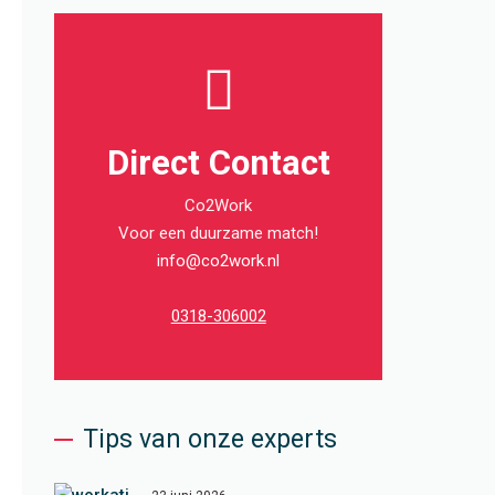
Direct Contact
Co2Work
Voor een duurzame match!
info@co2work.nl
0318-306002
Tips van onze experts