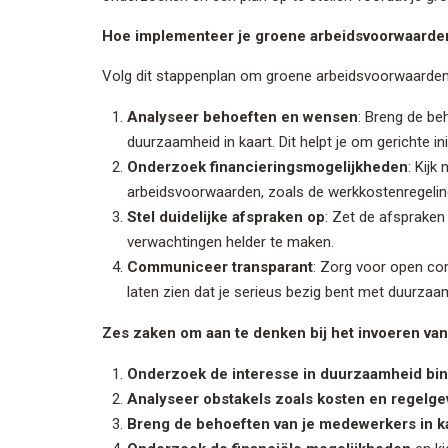
E-mail
*
Hoe implementeer je groene arbeidsvoorwaarde
Volg dit stappenplan om groene arbeidsvoorwaarden ef
We houden 
privacybel
Analyseer behoeften en wensen
: Breng de b
duurzaamheid in kaart. Dit helpt je om gerichte ini
Onderzoek financieringsmogelijkheden
: Kijk
arbeidsvoorwaarden, zoals de werkkostenregelin
Stel duidelijke afspraken op
: Zet de afsprake
verwachtingen helder te maken.
Communiceer transparant
: Zorg voor open co
laten zien dat je serieus bezig bent met duurzaa
Zes zaken om aan te denken bij het invoeren va
Onderzoek de interesse in duurzaamheid binn
Analyseer obstakels zoals kosten en regelge
Breng de behoeften van je medewerkers in k