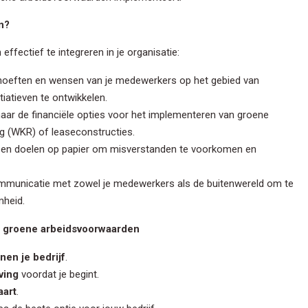
n?
fectief te integreren in je organisatie:
je gegevens privé en zullen deze niet delen met derden. Lees ons
eid
voor meer informatie.
ehoeften en wensen van je medewerkers op het gebied van
tiatieven te ontwikkelen.
 naar de financiële opties voor het implementeren van groene
g (WKR) of leaseconstructies.
n en doelen op papier om misverstanden te voorkomen en
mmunicatie met zowel je medewerkers als de buitenwereld om te
mheid.
n groene arbeidsvoorwaarden
en je bedrijf
.
ving
voordat je begint.
aart
.