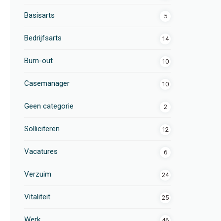
Basisarts
5
Bedrijfsarts
14
Burn-out
10
Casemanager
10
Geen categorie
2
 te schrijven
Solliciteren
12
Vacatures
6
Verzuim
24
Vitaliteit
25
Werk
46