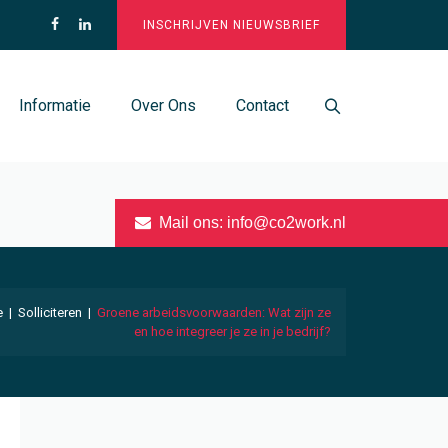
INSCHRIJVEN NIEUWSBRIEF
Informatie
Over Ons
Contact
Mail ons:
info@co2work.nl
e
|
Solliciteren
|
Groene arbeidsvoorwaarden: Wat zijn ze
en hoe integreer je ze in je bedrijf?