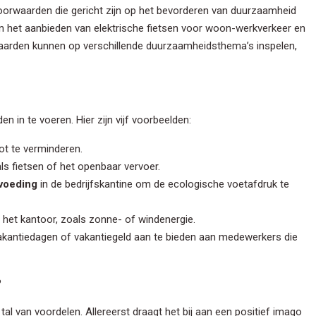
oorwaarden die gericht zijn op het bevorderen van duurzaamheid
jn het aanbieden van elektrische fietsen voor woon-werkverkeer en
waarden kunnen op verschillende duurzaamheidsthema’s inspelen,
 in te voeren. Hier zijn vijf voorbeelden:
t te verminderen.
als fietsen of het openbaar vervoer.
voeding
in de bedrijfskantine om de ecologische voetafdruk te
het kantoor, zoals zonne- of windenergie.
akantiedagen of vakantiegeld aan te bieden aan medewerkers die
?
al van voordelen. Allereerst draagt het bij aan een positief imago