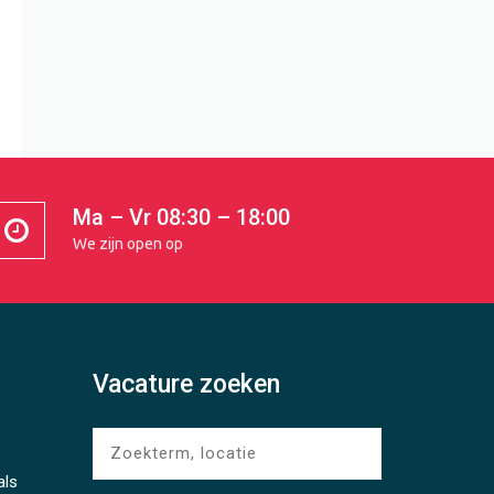
Ma – Vr 08:30 – 18:00
We zijn open op
Vacature zoeken
als