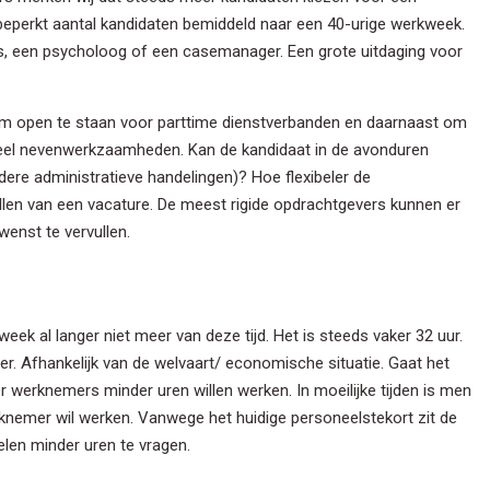
 beperkt aantal kandidaten bemiddeld naar een 40-urige werkweek.
ven Nieuwsbrief
rts, een psycholoog of een casemanager. Een grote uitdaging voor
hoogte gehouden worden? Gebruik dan onderstaand formulier om u in
uwsbrief.
m open te staan voor parttime dienstverbanden en daarnaast om
tueel nevenwerkzaamheden. Kan de kandidaat in de avonduren
re administratieve handelingen)? Hoe flexibeler de
m
ullen van een vacature. De meest rigide opdrachtgevers kunnen er
enst te vervullen.
am
ek al langer niet meer van deze tijd. Het is steeds vaker 32 uur.
er. Afhankelijk van de welvaart/ economische situatie. Gaat het
werknemers minder uren willen werken. In moeilijke tijden is men
werknemer wil werken. Vanwege het huidige personeelstekort zit de
je gegevens privé en zullen deze niet delen met derden. Lees ons
oelen minder uren te vragen.
eid
voor meer informatie.