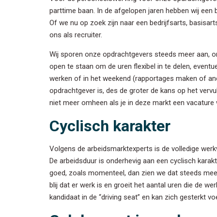
parttime baan. In de afgelopen jaren hebben wij een
Inschrij
Of we nu op zoek zijn naar een bedrijfsarts, basisa
ons als recruiter.
Wilt u op de 
voor onze nie
Wij sporen onze opdrachtgevers steeds meer aan, o
open te staan om de uren flexibel in te delen, even
werken of in het weekend (rapportages maken of ande
Voornaa
opdrachtgever is, des de groter de kans op het verv
niet meer omheen als je in deze markt een vacature w
Achterna
Cyclisch karakter
Volgens de arbeidsmarktexperts is de volledige werkwe
E-mail
*
De arbeidsduur is onderhevig aan een cyclisch karakt
goed, zoals momenteel, dan zien we dat steeds meer 
blij dat er werk is en groeit het aantal uren die de 
We houden 
kandidaat in de “driving seat” en kan zich gesterkt v
privacybel