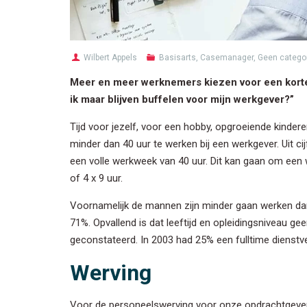
Wilbert Appels
Basisarts
,
Casemanager
,
Geen catego
Meer en meer werknemers kiezen voor een kort
ik maar blijven buffelen voor mijn werkgever?”
Tijd voor jezelf, voor een hobby, opgroeiende kinde
minder dan 40 uur te werken bij een werkgever. Uit c
een volle werkweek van 40 uur. Dit kan gaan om een
of 4 x 9 uur.
Voornamelijk de mannen zijn minder gaan werken dan
71%. Opvallend is dat leeftijd en opleidingsniveau ge
geconstateerd. In 2003 had 25% een fulltime dienstve
Werving
Voor de personeelswerving voor onze opdrachtgever