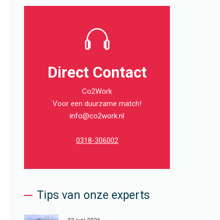
Direct Contact
Co2Work
Voor een duurzame match!
info@co2work.nl
0318-306002
Tips van onze experts