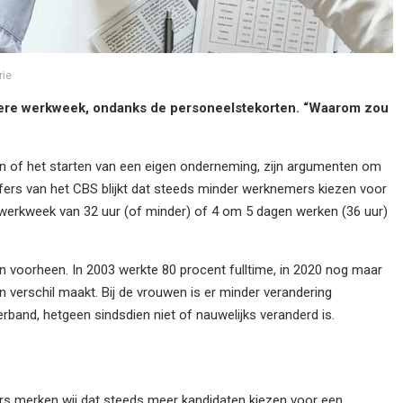
rie
ere werkweek, ondanks de personeelstekorten. “Waarom zou
ren of het starten van een eigen onderneming, zijn argumenten om
ijfers van het CBS blijkt dat steeds minder werknemers kiezen voor
 werkweek van 32 uur (of minder) of 4 om 5 dagen werken (36 uur)
 voorheen. In 2003 werkte 80 procent fulltime, in 2020 nog maar
en verschil maakt. Bij de vrouwen is er minder verandering
rband, hetgeen sindsdien niet of nauwelijks veranderd is.
s merken wij dat steeds meer kandidaten kiezen voor een