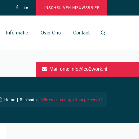
INSCHRIJVEN NIEUWSBRIEF
Informatie
Over Ons
Contact
Mail ons:
info@co2work.nl
Home
|
Basisarts
|
Wie werkt er nog 40 uur per week?