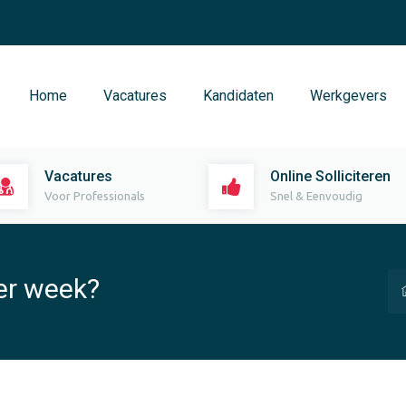
Home
Vacatures
Kandidaten
Werkgevers
Vacatures
Online Solliciteren
Voor Professionals
Snel & Eenvoudig
er week?