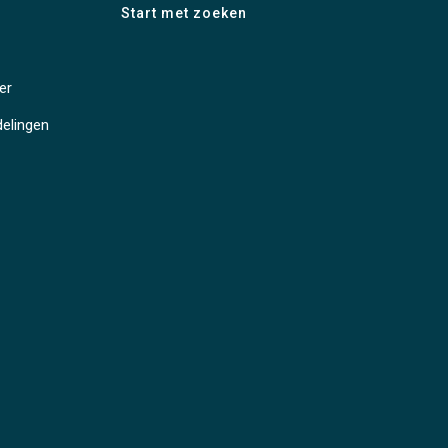
er
delingen