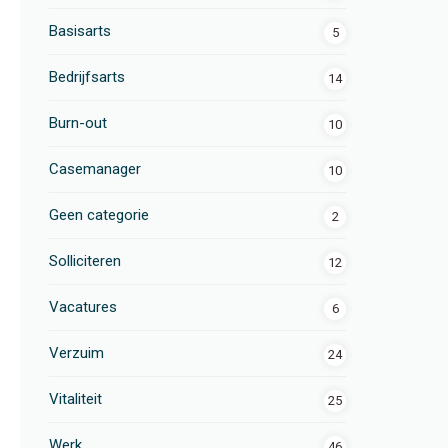
Basisarts
5
Bedrijfsarts
14
 te schrijven
Burn-out
10
Casemanager
10
Geen categorie
2
Solliciteren
12
Vacatures
6
Verzuim
24
Vitaliteit
25
Werk
46