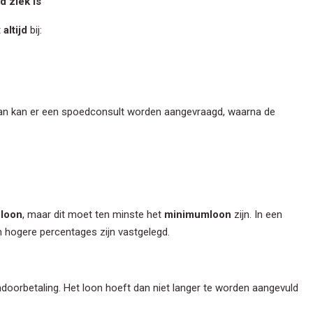
d ziek is
t
altijd
bij:
Dan kan er een spoedconsult worden aangevraagd, waarna de
ven Nieuwsbrief
hoogte gehouden worden? Gebruik dan onderstaand formulier om u in
uwsbrief.
 loon
, maar dit moet ten minste het
minimumloon
zijn. In een
 hogere percentages zijn vastgelegd.
m
ndoorbetaling. Het loon hoeft dan niet langer te worden aangevuld
am