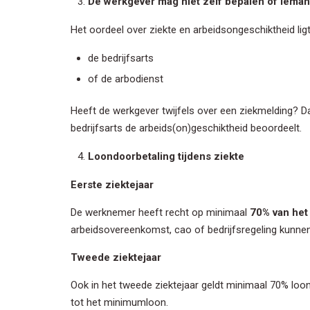
De werkgever mag niet zelf bepalen of ieman
Het oordeel over ziekte en arbeidsongeschiktheid lig
de bedrijfsarts
of de arbodienst
Heeft de werkgever twijfels over een ziekmelding? 
bedrijfsarts de arbeids(on)geschiktheid beoordeelt.
Inschrij
Loondoorbetaling tijdens ziekte
Wilt u op de 
Eerste ziektejaar
voor onze nie
De werknemer heeft recht op minimaal
70% van het
arbeidsovereenkomst, cao of bedrijfsregeling kunnen
Voornaa
Tweede ziektejaar
Ook in het tweede ziektejaar geldt minimaal 70% loo
Achterna
tot het minimumloon.