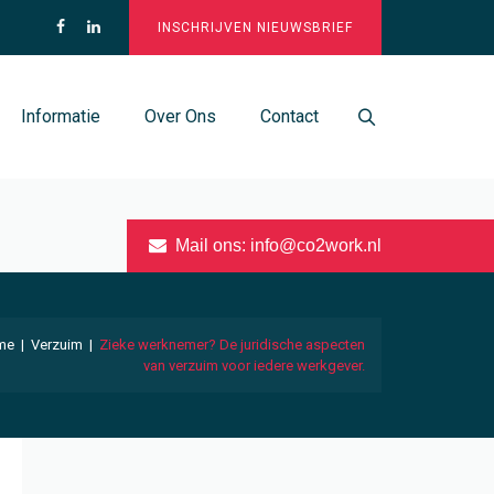
INSCHRIJVEN NIEUWSBRIEF
Informatie
Over Ons
Contact
Mail ons:
info@co2work.nl
me
|
Verzuim
|
Zieke werknemer? De juridische aspecten
van verzuim voor iedere werkgever.