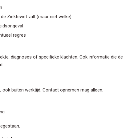
n
e Ziektewet valt (maar niet welke)
eidsongeval
ntueel regres
ekte, diagnoses of specifieke klachten. Ook informatie die de
d.
d, ook buiten werktijd. Contact opnemen mag alleen:
ing
oegestaan.