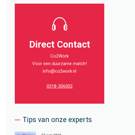
Direct Contact
Co2Work
Voor een duurzame match!
info@co2work.nl
0318-306002
Tips van onze experts