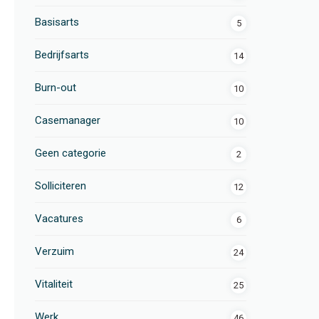
Basisarts
5
Bedrijfsarts
14
Burn-out
10
Casemanager
10
Geen categorie
2
Solliciteren
12
Vacatures
6
Verzuim
24
Vitaliteit
25
Werk
46