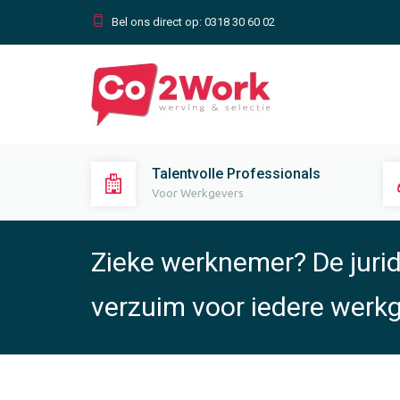
Bel ons direct op:
0318 30 60 02
Talentvolle Professionals
Voor Werkgevers
Zieke werknemer? De juri
verzuim voor iedere werkg