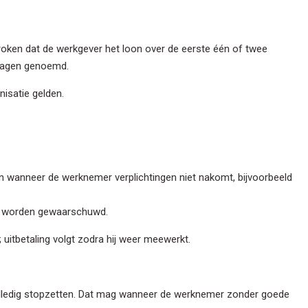
oken dat de werkgever het loon over de eerste één of twee
tdagen genoemd.
je gegevens privé en zullen deze niet delen met derden. Lees ons
nisatie gelden.
eid
voor meer informatie.
en wanneer de werknemer verplichtingen niet nakomt, bijvoorbeeld
k worden gewaarschuwd.
uitbetaling volgt zodra hij weer meewerkt.
volledig stopzetten. Dat mag wanneer de werknemer zonder goede